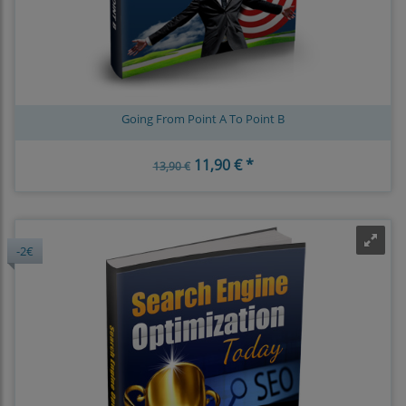
Going From Point A To Point B
11,90 € *
13,90 €
-2€