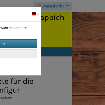
Warenkorb -
), während andere
kt
Newsletter
te für die
mfigur
19000005