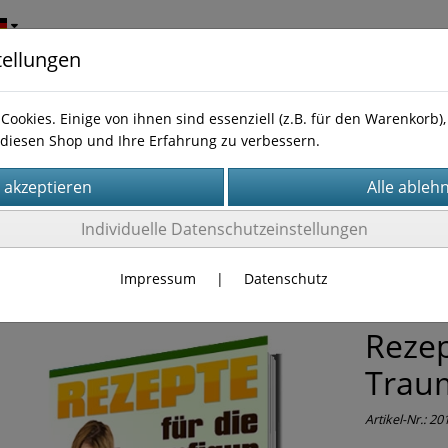
tellungen
Cookies. Einige von ihnen sind essenziell (z.B. für den Warenkorb
diesen Shop und Ihre Erfahrung zu verbessern.
wnloads
Disclaimer
Impressum
Datenschutz
Konta
Individuelle Datenschutzeinstellungen
geber-Literatur
Abnehmen
Impressum
|
Datenschutz
Rezep
Trau
Artikel-Nr.:
20