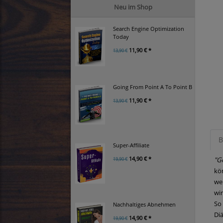
Neu im Shop
Search Engine Optimization
Today
11,90 € *
13,90 €
Going From Point A To Point B
11,90 € *
13,90 €
B
Super-Affiliate
14,90 € *
"G
19,90 €
kö
wen
wir
So
Nachhaltiges Abnehmen
Di
14,90 € *
19,90 €