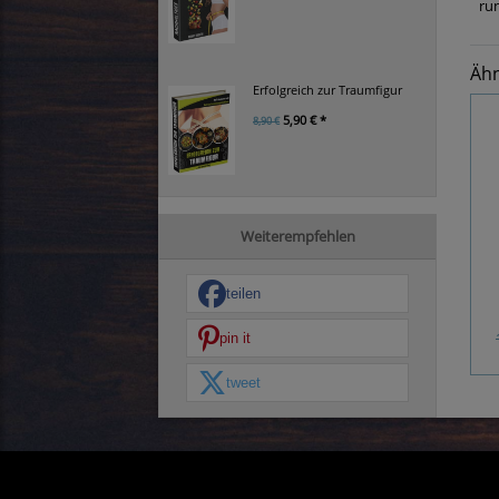
ru
Ähn
Erfolgreich zur Traumfigur
5,90 € *
8,90 €
Weiterempfehlen
teilen
pin it
tweet